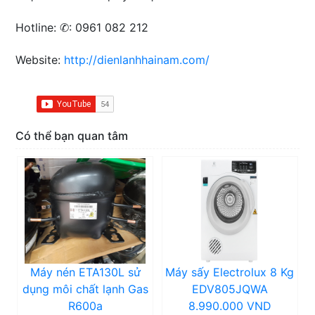
Hotline: ✆: 0961 082 212
Website:
http://dienlanhhainam.com/
Có thể bạn quan tâm
Máy nén ETA130L sử
Máy sấy Electrolux 8 Kg
dụng môi chất lạnh Gas
EDV805JQWA
R600a
8.990.000 VND