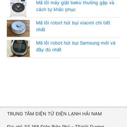
Mã lỗi máy giặt beko thường gặp và
cách tự khắc phục
Mã lỗi robot hút bụi xiaomi chi tiết
nhất
Mã lỗi robot hút bụi Samsung mới và
đầy đủ nhất
TRUNG TÂM ĐIỆN TỬ ĐIỆN LẠNH HẢI NAM
Địa chỉ: Số 188 Điện Biên Phủ - TP.Hải Dương