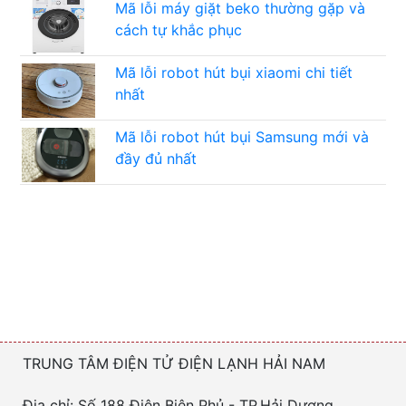
Mã lỗi máy giặt beko thường gặp và
cách tự khắc phục
Mã lỗi robot hút bụi xiaomi chi tiết
nhất
Mã lỗi robot hút bụi Samsung mới và
đầy đủ nhất
TRUNG TÂM ĐIỆN TỬ ĐIỆN LẠNH HẢI NAM
Địa chỉ: Số 188 Điện Biên Phủ - TP.Hải Dương