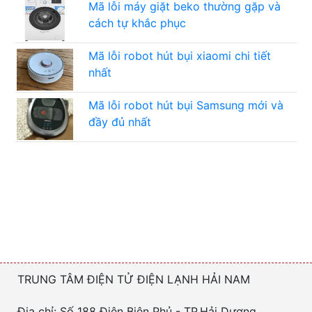
Mã lỗi máy giặt beko thường gặp và
cách tự khắc phục
Mã lỗi robot hút bụi xiaomi chi tiết
nhất
Mã lỗi robot hút bụi Samsung mới và
đầy đủ nhất
TRUNG TÂM ĐIỆN TỬ ĐIỆN LẠNH HẢI NAM
Địa chỉ: Số 188 Điện Biên Phủ - TP.Hải Dương