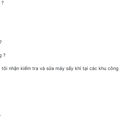
 ?
?
g ?
 tôi nhận kiểm tra và sửa máy sấy khí tại các khu công
?