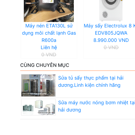
Máy nén ETA130L sử
Máy sấy Electrolux 8 
dụng môi chất lạnh Gas
EDV805JQWA
R600a
8.990.000 VND
Liên hệ
0 VND
0 VND
CÙNG CHUYÊN MỤC
Sửa tủ sấy thực phẩm tại hải
dương.Linh kiện chính hãng
Sửa máy nước nóng bơm nhiệt tạ
hải dương