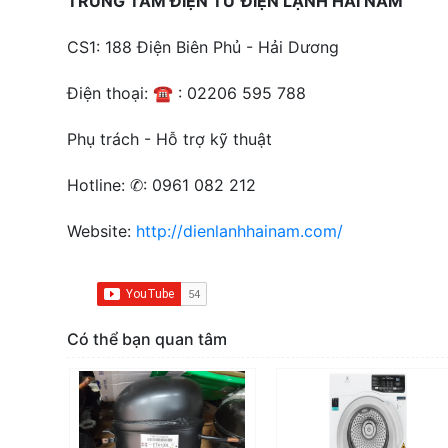
TRUNG TÂM ĐIỆN TỬ ĐIỆN LẠNH HẢI NAM
CS1: 188 Điện Biên Phủ - Hải Dương
Điện thoại: ☎ : 02206 595 788
Phụ trách - Hỗ trợ kỹ thuật
Hotline: ✆: 0961 082 212
Website:
http://dienlanhhainam.com/
Có thể bạn quan tâm