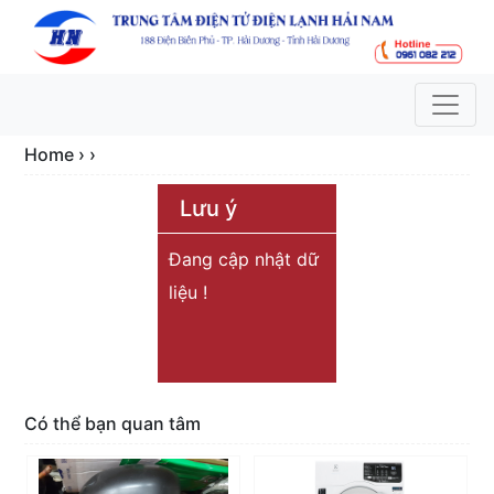
Home › ›
Lưu ý
Đang cập nhật dữ
liệu !
Có thể bạn quan tâm