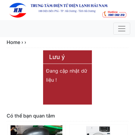
Home › ›
Lưu ý
Đang cập nhật dữ
liệu !
Có thể bạn quan tâm