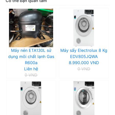
Có thể bạn quan tâm
Máy nén ETA130L sử
Máy sấy Electrolux 8 Kg
dụng môi chất lạnh Gas
EDV805JQWA
R600a
8.990.000 VND
Liên hệ
0 VND
0 VND