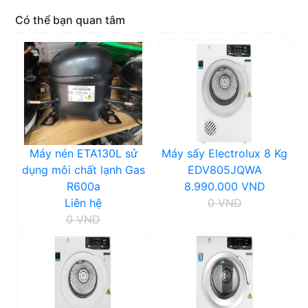
Có thể bạn quan tâm
Máy nén ETA130L sử
Máy sấy Electrolux 8 Kg
dụng môi chất lạnh Gas
EDV805JQWA
R600a
8.990.000 VND
Liên hệ
0 VND
0 VND