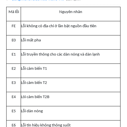
Mã lỗi
Nguyên nhân
FE
Lỗi không có địa chỉ ở lần bật nguồn đầu tiên
E0
Lỗi mất pha
E1
Lỗi truyền thông cho các dàn nóng và dàn lạnh
E2
Lỗi cảm biến T1
E3
Lỗi cảm biến T2
E4
Lõi cảm biến T2B
E5
Lỗi dàn nóng
E6
Lỗi tín hiệu không thông suốt