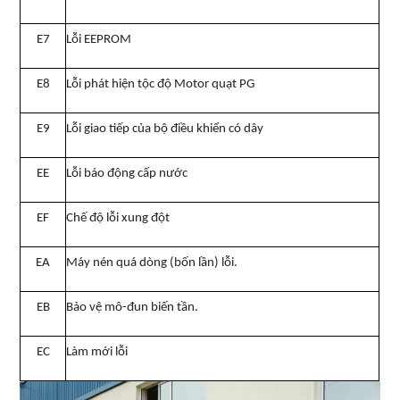
E7
Lỗi EEPROM
E8
Lỗi phát hiện tộc độ Motor quạt PG
E9
Lỗi giao tiếp của bộ điều khiển có dây
EE
Lỗi báo động cấp nước
EF
Chế độ lỗi xung đột
EA
Máy nén quá dòng (bốn lần) lỗi.
EB
Bảo vệ mô-đun biến tần.
EC
Làm mới lỗi