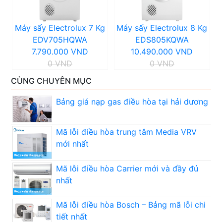
Máy sấy Electrolux 7 Kg
Máy sấy Electrolux 8 Kg
EDV705HQWA
EDS805KQWA
7.790.000 VND
10.490.000 VND
0 VND
0 VND
CÙNG CHUYÊN MỤC
Bảng giá nạp gas điều hòa tại hải dương
Mã lỗi điều hòa trung tâm Media VRV
mới nhất
Mã lỗi điều hòa Carrier mới và đầy đủ
nhất
Mã lỗi điều hòa Bosch – Bảng mã lỗi chi
tiết nhất